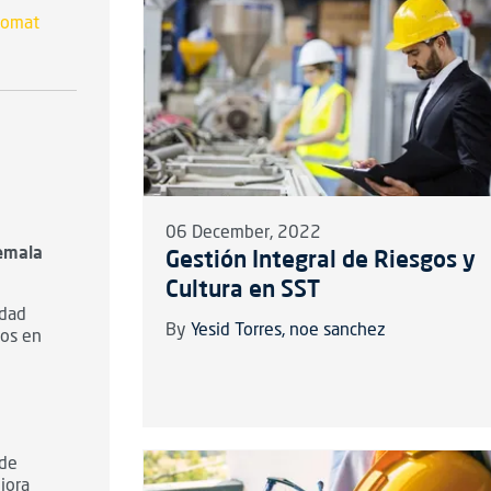
tomat
06 December, 2022
temala
Gestión Integral de Riesgos y
Cultura en SST
idad
By
Yesid Torres
noe sanchez
ios en
 de
ejora