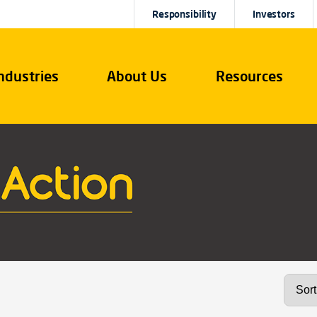
Responsibility
Investors
ndustries
About Us
Resources